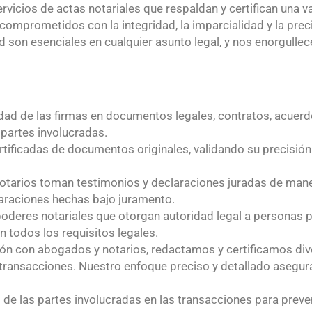
icios de actas notariales que respaldan y certifican una v
omprometidos con la integridad, la imparcialidad y la preci
d son esenciales en cualquier asunto legal, y nos enorgullec
idad de las firmas en documentos legales, contratos, acuerd
 partes involucradas.
tificadas de documentos originales, validando su precisión 
otarios toman testimonios y declaraciones juradas de maner
laraciones hechas bajo juramento.
deres notariales que otorgan autoridad legal a personas p
 todos los requisitos legales.
ión con abogados y notarios, redactamos y certificamos d
e transacciones. Nuestro enfoque preciso y detallado aseg
 de las partes involucradas en las transacciones para preveni