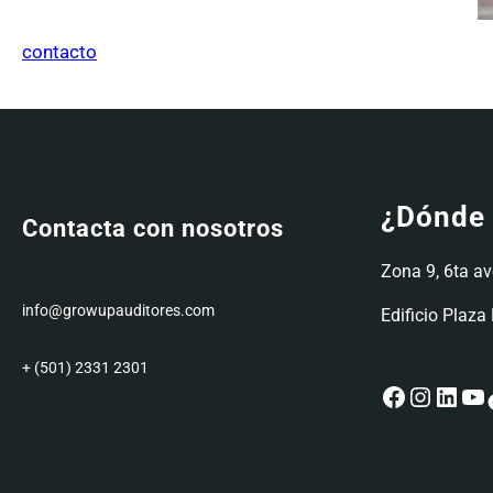
contacto
¿Dónde 
Contacta con nosotros
Zona 9, 6ta av
info@growupauditores.com
Edificio Plaz
+ (501) 2331 2301
Facebook
Instagram
LinkedIn
YouTube
Tik