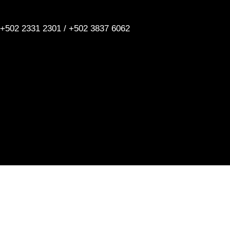
Saltar
al
+502 2331 2301 / +502 3837 6062
contenido
ACOMPAÑAMOS A 